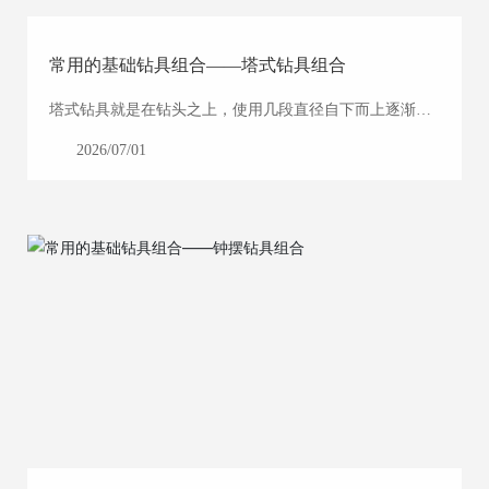
常用的基础钻具组合——塔式钻具组合
塔式钻具就是在钻头之上，使用几段直径自下而上逐渐减
小，形如塔状的钻铤组合。钻铤应不少于12根，这种防斜
2026/07/01
钻具的特点就是底部钻铤重量大，刚度大，整个钻铤柱的
重心低，稳定性好，能产生较大的钟摆减斜力。