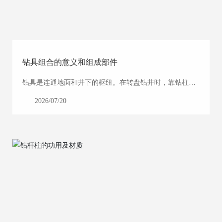
钻具组合的意义和组成部件
钻具是连通地面和井下的枢纽。在转盘钻井时，靠钻柱来
传递破碎岩石所需的能量，给井底施加钻压，以及定向井
2026/07/20
内输送钻井液等。