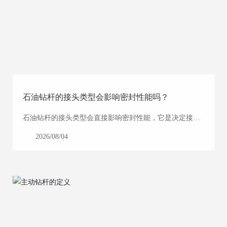
石油钻杆的接头类型会影响密封性能吗？
石油钻杆的接头类型‌会直接影响密封性能‌，它是决定接头
密封可靠性的核心因素之一，直接关系到钻井作业的效率
2026/08/04
与井下安全。