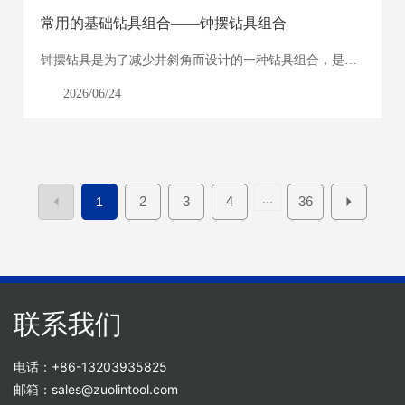
常用的基础钻具组合——钟摆钻具组合
钟摆钻具是为了减少井斜角而设计的一种钻具组合，是利
用斜井内切点以下钻铤重量的横向分力把钻头推向井壁低
2026/06/24
的一侧，以达到逐渐减小井斜的效果。
...
2
3
4
36
1
联系我们
电话：+86-13203935825
邮箱：sales@zuolintool.com