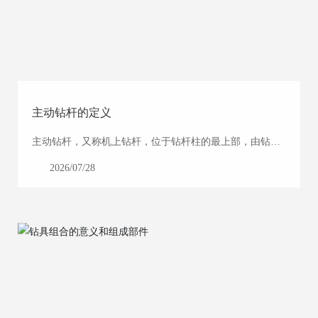
主动钻杆的定义
主动钻杆，又称机上钻杆，位于钻杆柱的最上部，由钻机
立轴或动力头的卡盘夹持，或由转盘内非圆形卡套带动回
2026/07/28
转，向其下端连接的孔内钻杆传递回转动力矩和轴向力。